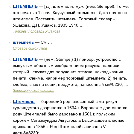
ШТЕМПЕЛЬ
— [тэ], штемпеля, муж. (нем. Stempel). То же,
3
что печать в 1 знач. Каучуковый штемпель. Дата почтового
штемпеля. Поставить штемпель. Толковый словарь
Ушакова. Д.Н. Ушаков. 1935 1940 …
Толковый словарь Ушакова
штемпель
— См …
4
Словарь синонимов
ШТЕМПЕЛЬ
— (нем. Stempel) 1) прибор, устройство с
5
выпуклым обратным изображением рисунка, надписи,
который . служит для получения оттиска, накладывания
печати, клейма, например торговый штемпель; 2) печать,
клеймо, знак на вещи, предмете, нанесенный с&#8230; …
Экономический словарь
Штемпель
— баронский род, внесенный в матрикул
6
курляндского дворянства в 1634 г. Баронское достоинство
роду Штемпелей было даровано в 1561 г. польским
королем Сигизмундом Августом, а Высочайшей властью
признано в 1856 г. Род Штемпелей записан в V
часть&#8230; …