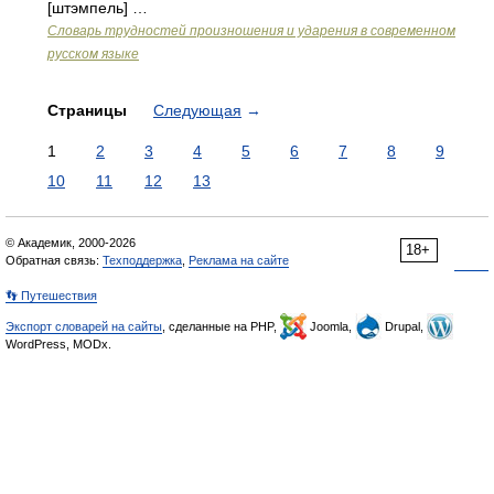
[штэмпель] …
Словарь трудностей произношения и ударения в современном
русском языке
Страницы
Следующая
→
1
2
3
4
5
6
7
8
9
10
11
12
13
© Академик, 2000-2026
18+
Обратная связь:
Техподдержка
,
Реклама на сайте
👣 Путешествия
Экспорт словарей на сайты
, сделанные на PHP,
Joomla,
Drupal,
WordPress, MODx.