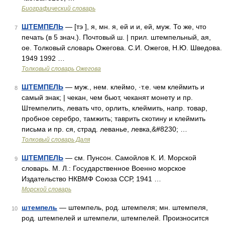
Биографический словарь
ШТЕМПЕЛЬ
— [тэ ], я, мн. я, ей и и, ей, муж. То же, что
7
печать (в 5 знач.). Почтовый ш. | прил. штемпельный, ая,
ое. Толковый словарь Ожегова. С.И. Ожегов, Н.Ю. Шведова.
1949 1992 …
Толковый словарь Ожегова
ШТЕМПЕЛЬ
— муж., нем. клеймо, ·т.е. чем клеймить и
8
самый знак; | чекан, чем бьют, чеканят монету и пр.
Штемпелить, левать что, орлить, клеймить, напр. товар,
пробное серебро, тамжить; таврить скотину и клеймить
письма и пр. ся, страд. леванье, левка,&#8230; …
Толковый словарь Даля
ШТЕМПЕЛЬ
— см. Пунсон. Самойлов К. И. Морской
9
словарь. М. Л.: Государственное Военно морское
Издательство НКВМФ Союза ССР, 1941 …
Морской словарь
штемпель
— штемпель, род. штемпеля; мн. штемпеля,
10
род. штемпелей и штемпели, штемпелей. Произносится